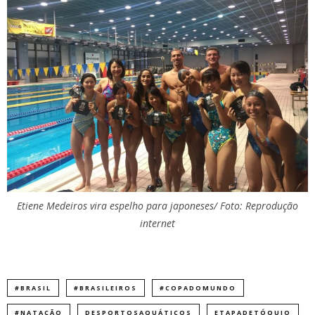
Etiene Medeiros vira espelho para japoneses/ Foto: Reprodução
internet
#BRASIL
#BRASILEIROS
#COPADOMUNDO
#NATAÇÃO
DESPORTOSAQUÁTICOS
ETAPADETÓQUIO