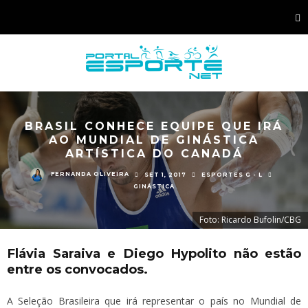
BRASIL CONHECE EQUIPE QUE IRÁ
AO MUNDIAL DE GINÁSTICA
ARTÍSTICA DO CANADÁ
FERNANDA OLIVEIRA
SET 1, 2017
ESPORTES G - L
GINÁSTICA
Foto: Ricardo Bufolin/CBG
Flávia Saraiva e Diego Hypolito não estão
entre os convocados.
A Seleção Brasileira que irá representar o país no Mundial de