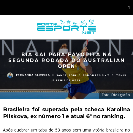
BIA CAI PARA FAVORITA NA
SEGUNDA RODADA DO AUSTRALIAN
OPEN
FERNANDA OLIVEIRA
JAN 18, 2018
ESPORTES S - Z
TÊNIS
E TÊNIS DE MESA
Foto: Divulgação
Brasileira foi superada pela tcheca Karolina
Pliskova, ex número 1 e atual 6ª no ranking.
Após quebrar um tabu de 53 anos sem uma vitória brasileira no