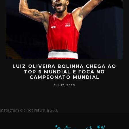
LUIZ OLIVEIRA BOLINHA CHEGA AO
TOP 6 MUNDIAL E FOCA NO
M
CAMPEONATO MUNDIAL
JUL 17, 2025
Instagram did not return a 200.