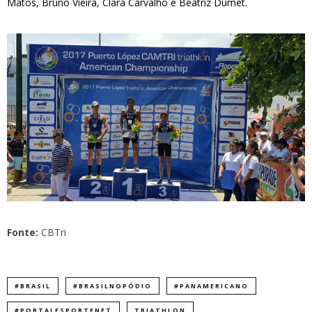
Matos, Bruno Vieira, Clara Carvalho e Beatriz Dumet.
Fonte:
CBTri
#BRASIL
#BRASILNOPÓDIO
#PANAMERICANO
#PORTALESPORTENET
TRIATHLON