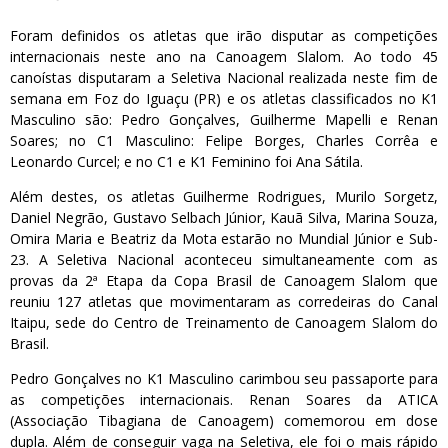
Foram definidos os atletas que irão disputar as competições
internacionais neste ano na Canoagem Slalom. Ao todo 45
canoístas disputaram a Seletiva Nacional realizada neste fim de
semana em Foz do Iguaçu (PR) e os atletas classificados no K1
Masculino são: Pedro Gonçalves, Guilherme Mapelli e Renan
Soares; no C1 Masculino: Felipe Borges, Charles Corrêa e
Leonardo Curcel; e no C1 e K1 Feminino foi Ana Sátila.
Além destes, os atletas Guilherme Rodrigues, Murilo Sorgetz,
Daniel Negrão, Gustavo Selbach Júnior, Kauã Silva, Marina Souza,
Omira Maria e Beatriz da Mota estarão no Mundial Júnior e Sub-
23. A Seletiva Nacional aconteceu simultaneamente com as
provas da 2ª Etapa da Copa Brasil de Canoagem Slalom que
reuniu 127 atletas que movimentaram as corredeiras do Canal
Itaipu, sede do Centro de Treinamento de Canoagem Slalom do
Brasil.
Pedro Gonçalves no K1 Masculino carimbou seu passaporte para
as competições internacionais.
Renan Soares da ATICA
(Associação Tibagiana de Canoagem) comemorou em dose
dupla. Além de conseguir vaga na Seletiva, ele foi o mais rápido