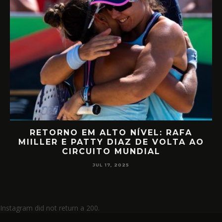
RETORNO EM ALTO NÍVEL: RAFA
D
MIILLER E PATTY DIAZ DE VOLTA AO
CIRCUITO MUNDIAL
JUL 17, 2025
Instagram did not return a 200.