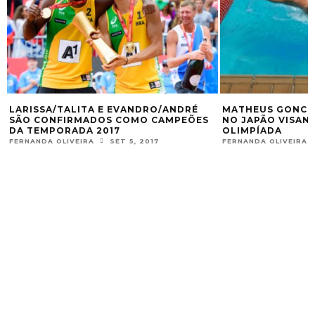
A/TALITA E EVANDRO/ANDRÉ
MATHEUS GONCHE FAZ IN
ONFIRMADOS COMO CAMPEÕES
NO JAPÃO VISANDO A PR
MPORADA 2017
OLIMPÍADA
A OLIVEIRA
SET 5, 2017
FERNANDA OLIVEIRA
OUT 31, 