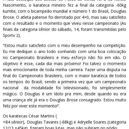
Nascimento, o karateca mineiro fez a final da categoria -60kg
kumite, com o bicampeão mundial e número 1 do Brasil, Douglas
Brose. O atleta patense foi derrotado por 4×0, mas saiu satisfeito
com o resultado e o momento que viveu nesse campeonato (As
finais da categoria sênior do sábado, 14, foram transmitidas pelo
Sportv 2).
“Estou muito satisfeito com o meu desempenho na competição.
Eu me dediquei o ano todo sonhando com uma boa colocação
no Campeonato Brasileiro e meu esforço não foi em vão. O
objetivo é esse, cada dia mais próximo! Foi talvez o momento
mais emocionante de toda minha carreira. Fazer uma disputa na
final do Campeonato Brasileiro, com o maior karateca de todos
os tempos do Brasil, sendo a primeira vez que um campeonato
nacional da modalidade foi televisionado, foi simplesmente
mágico. O Douglas é um ídolo pra mim, desde quando eu era
uma criança ele já era o Douglas Brose consagrado. Estou muito
feliz por viver este momento!”.
Os karatecas César Martins (
+84 sênior), Douglas Tavares (-68kg) e Adryelle Soares (categoria
12/13 +45kg), fizeram boas lutas, mas não subiram no pódio.