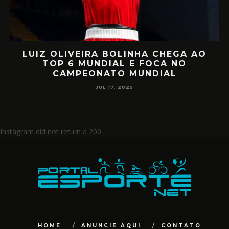
OLIVEIRA BOLINHA CHEGA AO
RETORNO
P 6 MUNDIAL E FOCA NO
MIILLER E 
CAMPEONATO MUNDIAL
CI
JUL 17, 2025
Instagram did not return a 200.
HOME
ANUNCIE AQUI
CONTATO