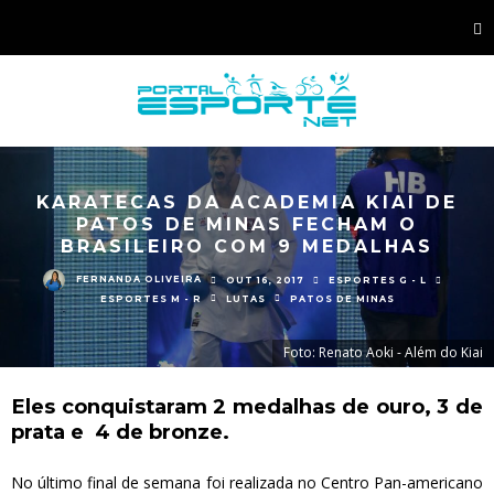
KARATECAS DA ACADEMIA KIAI DE
PATOS DE MINAS FECHAM O
BRASILEIRO COM 9 MEDALHAS
FERNANDA OLIVEIRA
OUT 16, 2017
ESPORTES G - L
ESPORTES M - R
LUTAS
PATOS DE MINAS
Foto: Renato Aoki - Além do Kiai
Eles conquistaram 2 medalhas de ouro, 3 de
prata e 4 de bronze.
No último final de semana foi realizada no Centro Pan-americano