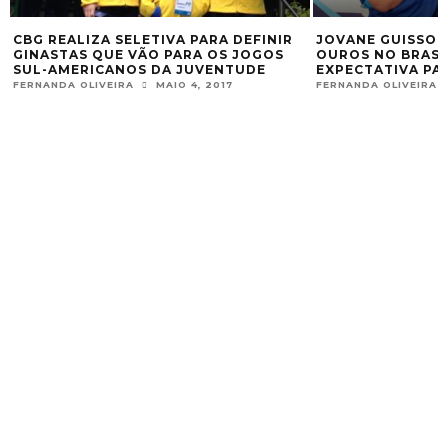
CBG REALIZA SELETIVA PARA DEFINIR
JOVANE GUISSONE 
GINASTAS QUE VÃO PARA OS JOGOS
OUROS NO BRASILEI
SUL-AMERICANOS DA JUVENTUDE
EXPECTATIVA PARA
ERNANDA OLIVEIRA
MAIO 4, 2017
FERNANDA OLIVEIRA
O