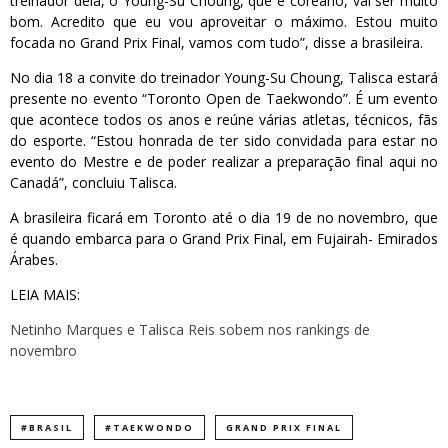
treinador dela, o Young-Su Choung, que é coreano, vai ser muito
bom. Acredito que eu vou aproveitar o máximo. Estou muito
focada no Grand Prix Final, vamos com tudo”, disse a brasileira.
No dia 18 a convite do treinador Young-Su Choung, Talisca estará
presente no evento “Toronto Open de Taekwondo”. É um evento
que acontece todos os anos e reúne várias atletas, técnicos, fãs
do esporte. “Estou honrada de ter sido convidada para estar no
evento do Mestre e de poder realizar a preparação final aqui no
Canadá”, concluiu Talisca.
A brasileira ficará em Toronto até o dia 19 de no novembro, que
é quando embarca para o Grand Prix Final, em Fujairah- Emirados
Árabes.
LEIA MAIS:
Netinho Marques e Talisca Reis sobem nos rankings de
novembro
#BRASIL
#TAEKWONDO
GRAND PRIX FINAL