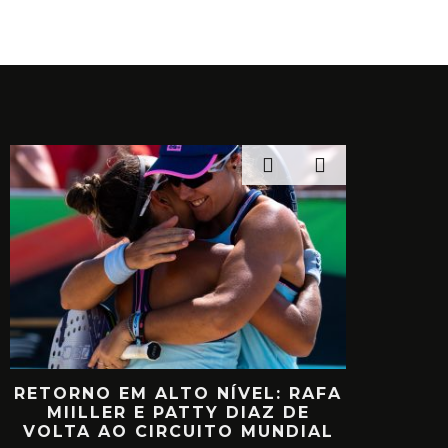
A
RETORNO EM ALTO NÍVEL: RAFA
DIEG
O
MIILLER E PATTY DIAZ DE
TEMPORA
VOLTA AO CIRCUITO MUNDIAL
EM L