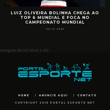
RETORNO EM ALTO NÍVEL: RAFA
D
MIILLER E PATTY DIAZ DE VOLTA AO
CIRCUITO MUNDIAL
JUL 17, 2025
Instagram did not return a 200.
HOME
ANUNCIE AQUI
CONTATO
COPYRIGHT 2019 PORTAL ESPORTE NET