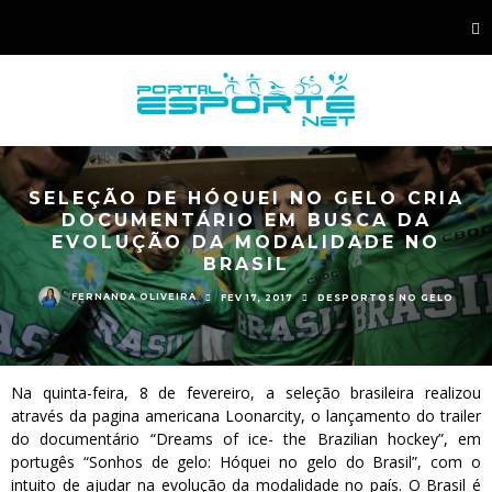
SELEÇÃO DE HÓQUEI NO GELO CRIA
DOCUMENTÁRIO EM BUSCA DA
EVOLUÇÃO DA MODALIDADE NO
BRASIL
FERNANDA OLIVEIRA
FEV 17, 2017
DESPORTOS NO GELO
Na quinta-feira, 8 de fevereiro, a seleção brasileira realizou
através da pagina americana Loonarcity, o lançamento do trailer
do documentário “Dreams of ice- the Brazilian hockey”, em
portugês “Sonhos de gelo: Hóquei no gelo do Brasil”, com o
intuito de ajudar na evolução da modalidade no país. O Brasil é