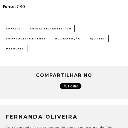
Fonte:
CBG
#BRASIL
#GINÁSTICAARTÍSTICA
#PORTALESPORTENET
ACLIMATAÇÃO
AJUSTES
DETALHES
COMPARTILHAR NO
FERNANDA OLIVEIRA
Sou Fernanda Oliveira, tenho 28 anos, sou natural de São