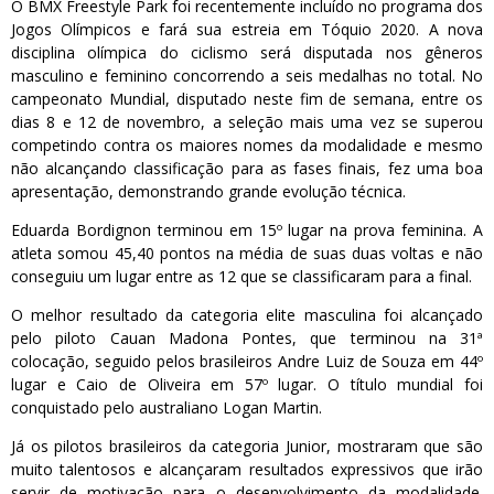
O BMX Freestyle Park foi recentemente incluído no programa dos
Jogos Olímpicos e fará sua estreia em Tóquio 2020. A nova
disciplina olímpica do ciclismo será disputada nos gêneros
masculino e feminino concorrendo a seis medalhas no total. No
campeonato Mundial, disputado neste fim de semana, entre os
dias 8 e 12 de novembro, a seleção mais uma vez se superou
competindo contra os maiores nomes da modalidade e mesmo
não alcançando classificação para as fases finais, fez uma boa
apresentação, demonstrando grande evolução técnica.
Eduarda Bordignon terminou em 15º lugar na prova feminina. A
atleta somou 45,40 pontos na média de suas duas voltas e não
conseguiu um lugar entre as 12 que se classificaram para a final.
O melhor resultado da categoria elite masculina foi alcançado
pelo piloto Cauan Madona Pontes, que terminou na 31ª
colocação, seguido pelos brasileiros Andre Luiz de Souza em 44º
lugar e Caio de Oliveira em 57º lugar. O título mundial foi
conquistado pelo australiano Logan Martin.
Já os pilotos brasileiros da categoria Junior, mostraram que são
muito talentosos e alcançaram resultados expressivos que irão
servir de motivação para o desenvolvimento da modalidade.