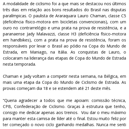
A modalidade de ciclismo foi a que mais se destacou nos últimos
três dias em relação aos bons resultados do Brasil nas disputas
paralímpicas. O paulista de Araraquara Lauro Chaman, classe C5
(deficiência físico-motora em bicicletas convencionais),
com um
ouro no contrarrelógio
e uma prata na prova de resistência, e a
paranaense Jady Malavazzi, classe H3 (deficiência físico-motora
em handbikes), com a prata na prova de resistência, foram os
responsáveis por levar o Brasil ao pódio na Copa do Mundo de
Estrada, em Maniago, na Itália. As conquistas de Lauro, o
colocaram na liderança das etapas de Copa do Mundo de Estrada
nesta temporada.
Chaman e Jady voltam a competir nesta semana, na Bélgica, em
mais uma etapa da Copa do Mundo de Ciclismo de Estrada. As
provas começam dia 18 e se estendem até 21 deste mês.
“Queria agradecer a todos que me apoiam: comissão técnica,
CPB, Confederação de Ciclismo. Graças à estrutura que tenho,
consigo me dedicar apenas aos treinos. Vou dar o meu máximo
para manter esta camisa de líder até o final. Estou muito feliz por
ter começado o novo ciclo ganhando medalhas. Nunca me senti