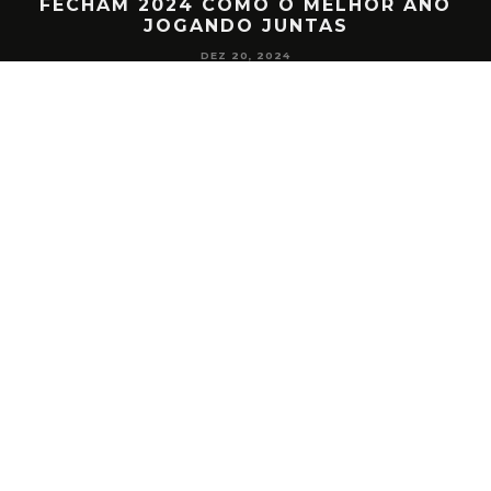
ANO
PRIMEIRA ETAPA DA COPA DO MUND
DA TEMPORADA
NOV 29, 2024
Instagram did not return a 200.
HOME
ANUNCIE AQUI
CONTATO
COPYRIGHT 2019 PORTAL ESPORTE NET