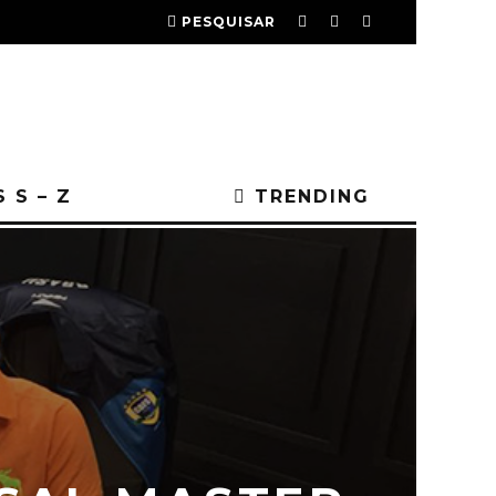
PESQUISAR
 S – Z
TRENDING