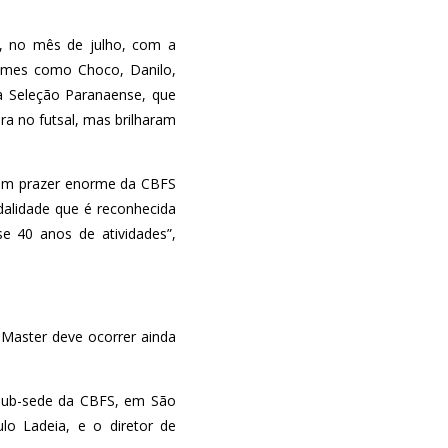
, no mês de julho, com a
 nomes como Choco, Danilo,
da Seleção Paranaense, que
a no futsal, mas brilharam
É um prazer enorme da CBFS
alidade que é reconhecida
e 40 anos de atividades”,
o Master deve ocorrer ainda
 sub-sede da CBFS, em São
lo Ladeia, e o diretor de