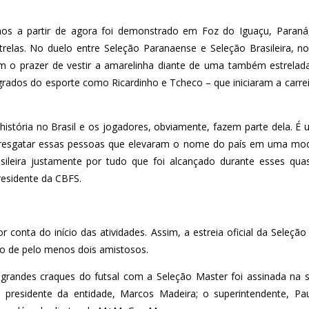
os a partir de agora foi demonstrado em Foz do Iguaçu, Paraná
trelas. No duelo entre Seleção Paranaense e Seleção Brasileira,
am o prazer de vestir a amarelinha diante de uma também estrela
dos do esporte como Ricardinho e Tcheco – que iniciaram a carreir
história no Brasil e os jogadores, obviamente, fazem parte dela. 
 resgatar essas pessoas que elevaram o nome do país em uma mod
sileira justamente por tudo que foi alcançado durante esses quas
esidente da CBFS.
or conta do início das atividades. Assim, a estreia oficial da Seleçã
ão de pelo menos dois amistosos.
grandes craques do futsal com a Seleção Master foi assinada na
presidente da entidade, Marcos Madeira; o superintendente, Pau