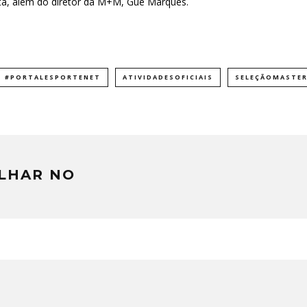
ta, além do diretor da M+M, Gue Marques.
#PORTALESPORTENET
ATIVIDADESOFICIAIS
SELEÇÃOMASTE
LHAR NO