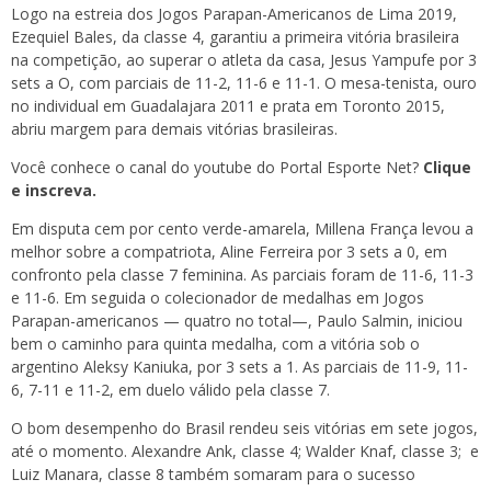
Logo na estreia dos Jogos Parapan-Americanos de Lima 2019,
Ezequiel Bales, da classe 4, garantiu a primeira vitória brasileira
na competição, ao superar o atleta da casa, Jesus Yampufe por 3
sets a O, com parciais de 11-2, 11-6 e 11-1. O mesa-tenista, ouro
no individual em Guadalajara 2011 e prata em Toronto 2015,
abriu margem para demais vitórias brasileiras.
Você conhece o canal do youtube do Portal Esporte Net?
Clique
e inscreva.
Em disputa cem por cento verde-amarela, Millena França levou a
melhor sobre a compatriota, Aline Ferreira por 3 sets a 0, em
confronto pela classe 7 feminina. As parciais foram de 11-6, 11-3
e 11-6. Em seguida o colecionador de medalhas em Jogos
Parapan-americanos — quatro no total—, Paulo Salmin, iniciou
bem o caminho para quinta medalha, com a vitória sob o
argentino Aleksy Kaniuka, por 3 sets a 1. As parciais de 11-9, 11-
6, 7-11 e 11-2, em duelo válido pela classe 7.
O bom desempenho do Brasil rendeu seis vitórias em sete jogos,
até o momento. Alexandre Ank, classe 4; Walder Knaf, classe 3; e
Luiz Manara, classe 8 também somaram para o sucesso