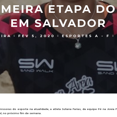
IMEIRA ETAPA DO
EM SALVADOR
EIRA
FEV 5, 2020
ESPORTES A - F
soras do esporte na atualidade, a atleta Juliana Farias, da equipe Pé na Areia Fu
al, no próximo fim de semana.