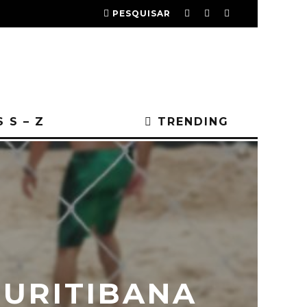
PESQUISAR
 S – Z
TRENDING
CURITIBANA