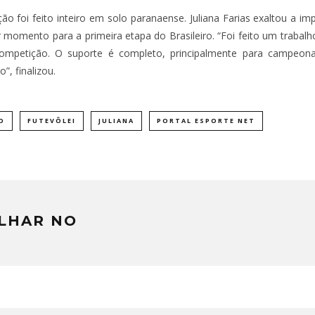
o foi feito inteiro em solo paranaense. Juliana Farias exaltou a i
momento para a primeira etapa do Brasileiro. “Foi feito um trabalh
competição. O suporte é completo, principalmente para campeonat
, finalizou.
O
FUTEVÔLEI
JULIANA
PORTAL ESPORTE NET
LHAR NO