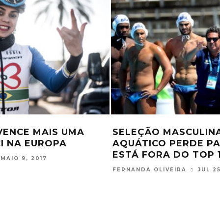
RÃES “GRUMMY” VAI
BRASIL ENTRA NO T
NHA NA PRÓXIMA
RANKING MUNDIAL D
PRIMEIRA VEZ NA HI
JUN 26, 2019
FERNANDA OLIVEIRA
FEV 2