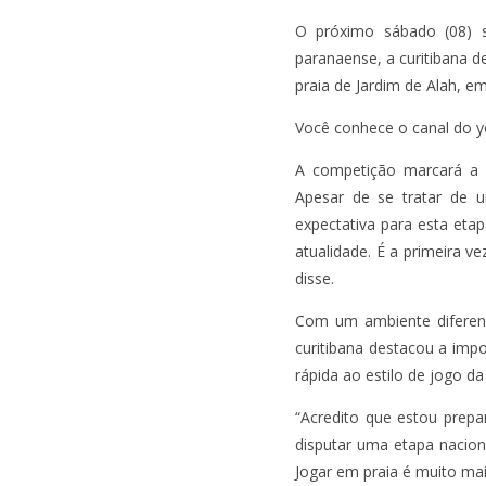
O próximo sábado (08) se
paranaense, a curitibana 
praia de Jardim de Alah, em
Você conhece o canal do y
A competição marcará a e
Apesar de se tratar de u
expectativa para esta eta
atualidade. É a primeira v
disse.
Com um ambiente diferente
curitibana destacou a im
rápida ao estilo de jogo d
“Acredito que estou prepar
disputar uma etapa nacion
Jogar em praia é muito mai