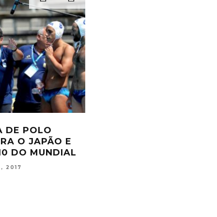
OP-10 DO
FERNANDO PONTE CONQ
E EQUIPES PELA
QUINTA COLOCAÇÃO EM 
STÓRIA
ESTREIA
8, 2018
FERNANDA OLIVEIRA
JUL 15, 2017