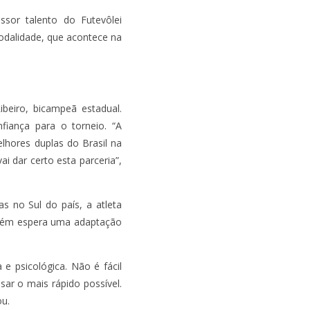
ssor talento do Futevôlei
odalidade, que acontece na
beiro, bicampeã estadual.
fiança para o torneio. “A
lhores duplas do Brasil na
i dar certo esta parceria”,
s no Sul do país, a atleta
mbém espera uma adaptação
 e psicológica. Não é fácil
ar o mais rápido possível.
ou.