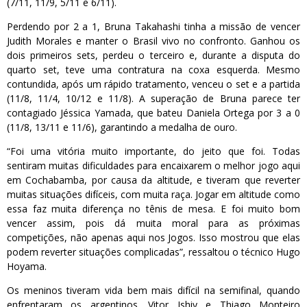
(7/11, 11/9, 5/11 e 6/11).
Perdendo por 2 a 1, Bruna Takahashi tinha a missão de vencer
Judith Morales e manter o Brasil vivo no confronto. Ganhou os
dois primeiros sets, perdeu o terceiro e, durante a disputa do
quarto set, teve uma contratura na coxa esquerda. Mesmo
contundida, após um rápido tratamento, venceu o set e a partida
(11/8, 11/4, 10/12 e 11/8). A superação de Bruna parece ter
contagiado Jéssica Yamada, que bateu Daniela Ortega por 3 a 0
(11/8, 13/11 e 11/6), garantindo a medalha de ouro.
“Foi uma vitória muito importante, do jeito que foi. Todas
sentiram muitas dificuldades para encaixarem o melhor jogo aqui
em Cochabamba, por causa da altitude, e tiveram que reverter
muitas situações difíceis, com muita raça. Jogar em altitude como
essa faz muita diferença no tênis de mesa. E foi muito bom
vencer assim, pois dá muita moral para as próximas
competições, não apenas aqui nos Jogos. Isso mostrou que elas
podem reverter situações complicadas”, ressaltou o técnico Hugo
Hoyama.
Os meninos tiveram vida bem mais difícil na semifinal, quando
enfrentaram os argentinos. Vitor Ishiy e Thiago Monteiro