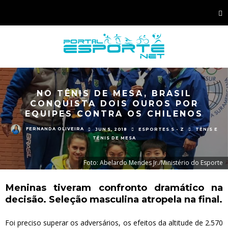
NO TÊNIS DE MESA, BRASIL
CONQUISTA DOIS OUROS POR
EQUIPES CONTRA OS CHILENOS
FERNANDA OLIVEIRA
JUN 5, 2018
ESPORTES S - Z
TÊNIS E
TÊNIS DE MESA
Foto: Abelardo Mendes Jr./Ministério do Esporte
Meninas tiveram confronto dramático na
decisão. Seleção masculina atropela na final.
Foi preciso superar os adversários, os efeitos da altitude de 2.570