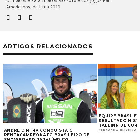
Olímpicos e Paralímpicos Rio 2016 e dos Jogos Pan-
Americanos, de Lima 2019.
ARTIGOS RELACIONADOS
EQUIPE BRASILEIRA CONQUISTA
RESULTADO HISTÓRICO NA COPA
TALLINN DE CURLING
STA O
FERNANDA OLIVEIRA
OUT 11, 2016
B
ASILEIRO DE
J
PICO