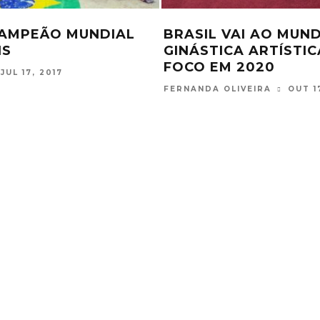
PARA CASA COM 22
A VÉSPERAS DE MUN
UL E PAN DE
GIULLIA PENALBER 
LOM
DIFICULDADES ATÉ 
CAZAQUISTÃO
OUT 24, 2017
FERNANDA OLIVEIRA
SET 12