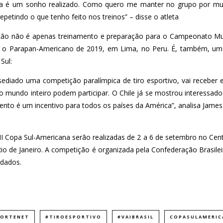
eira é um sonho realizado. Como quero me manter no grupo por m
epetindo o que tenho feito nos treinos” – disse o atleta
ição não é apenas treinamento e preparação para o Campeonato M
a o Parapan-Americano de 2019, em Lima, no Peru. É, também, u
Sul:
sediado uma competição paralímpica de tiro esportivo, vai receb
do mundo inteiro podem participar. O Chile já se mostrou interessad
ento é um incentivo para todos os países da América”, analisa James
II Copa Sul-Americana serão realizadas de 2 a 6 de setembro no Centr
o de Janeiro. A competição é organizada pela Confederação Brasileir
idados.
PORTENET
#TIROESPORTIVO
#VAIBRASIL
COPASULAMERIC