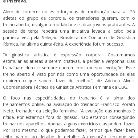
e inscreva.
Além de fornecer doses reforçadas de motivação para as 25
atletas do grupo de controle, os treinadores querem, com o
treino aberto, divulgar a modalidade e atrair jovens praticantes. A
sessão de terça repetirá uma iniciativa levada a cabo
pela
primeira vez pela Seleção Brasileira de Conjunto de Ginástica
Rítmica, na última quinta-feira
. A experiência foi um sucesso.
“A ginástica artística é expressão corporal. Costumamos
estimular as atletas a serem criativas, a perder a vergonha. Elas
trabalham duro e sempre querem mostrar sua evolução. Esse
treino aberto é visto por nós como uma oportunidade de elas
exibirem o que sabem fazer de melhor”, diz Adriana Alves,
Coordenadora Técnica de Ginástica Artística Feminina da CBG.
O foco nas especificidades do trabalho é a alma dos
treinamentos online, na avaliação do treinador Francisco Porath
Neto, treinador da seleção feminina. “A evolução das meninas é
nítida. Por estarmos fora do ginásio, não estamos conseguindo
treinar nos aparelhos. Apenas alguns exercícios elas podem fazer.
Por isso mesmo, o que podemos fazer, temos que fazer bem
feito. Vamos ao detalhe do detalhe. A execução tem que ser