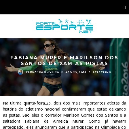
FABIANA MURER E MARILSON DOS
SANTOS DEIXAM AS PISTAS
FERNANDA OLIVEIRA
AGO 29, 2016
ATLETISMO
Na ultima quinta-feira,25, dois dos mais importantes atletas da
história do atletismo nacional confirmaram que estão deixando
as pistas. São eles o corredor Marilson Gomes dos Santos e a
saltadora Fabiana de Almeida Murer. Como já haviam
antecipado, eles anunciaram que a participação na Olimpíada do