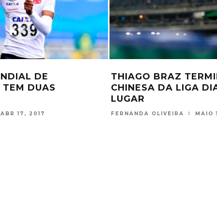
CONCORRE AO
HOR ATLETA DO
COPA BRASIL CAIXA
OUT 18, 2016
COUNTRY ABRE TEM
CBAT EM 2018
FERNANDA OLIVEIRA
JAN 11