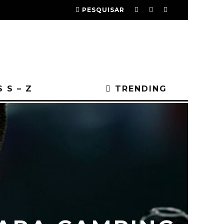
PESQUISAR
 S – Z
TRENDING