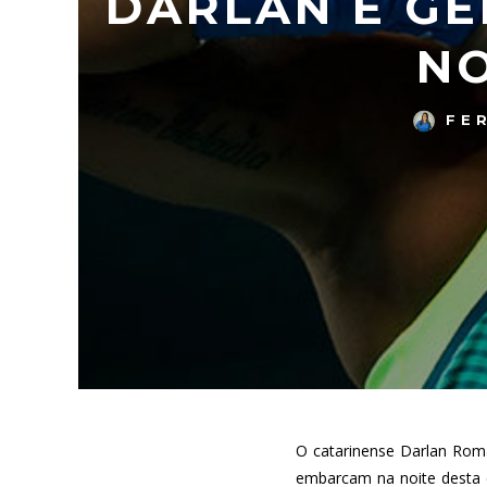
DARLAN E G
NO
FE
O catarinense Darlan Roma
embarcam na noite desta q