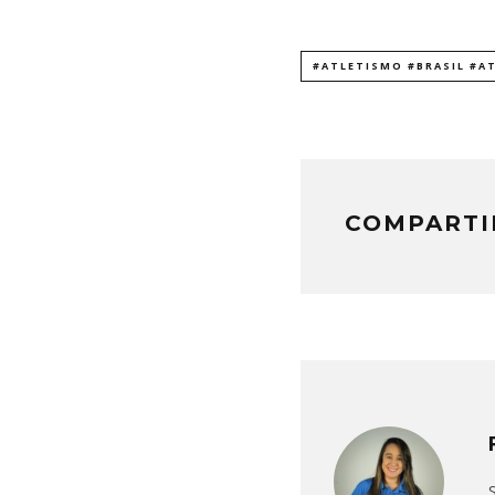
#ATLETISMO #BRASIL #A
COMPARTI