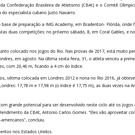
da Confederação Brasileira de Atletismo (CBAt) e o Comitê Olímpico
 do especialista cubano Justo Navarro.
o base de preparação a IMG Academy, em Bradenton- Flórida, onde fi
istas duas competições: no próximo sábado, 8, em Coral Gables, e no
quinto colocado nos Jogos do Rio. Nas provas de 2017, está muito per
res, em agosto. Na última sexta-feira, 31, o atleta venceu a prime
s, com 20,46 m, ficando a 4 cm do índice.
os, sétima colocada em Londres 2012 e nona no Rio 2016, já obtev
Londres: 17,78 m e 17,98 m (o índice é 17,75 m), as duas vezes na A
 com grande potencial para ser desenvolvido neste ciclo até os Jogo
 Rendimento da CBAt, Antonio Carlos Gomes. “Eles vão aproveitar co
-americanos”, concluiu.
mentos nos Estados Unidos.