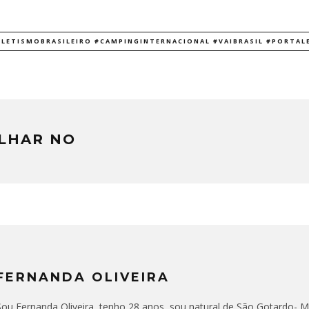
TLETISMOBRASILEIRO #CAMPINGINTERNACIONAL #VAIBRASIL #PORTA
LHAR NO
FERNANDA OLIVEIRA
Sou Fernanda Oliveira, tenho 28 anos, sou natural de São Gotardo- MG,