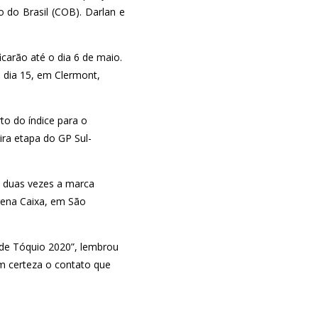
 do Brasil (COB). Darlan e
carão até o dia 6 de maio.
 dia 15, em Clermont,
to do índice para o
ira etapa do GP Sul-
e duas vezes a marca
rena Caixa, em São
s de Tóquio 2020”, lembrou
m certeza o contato que