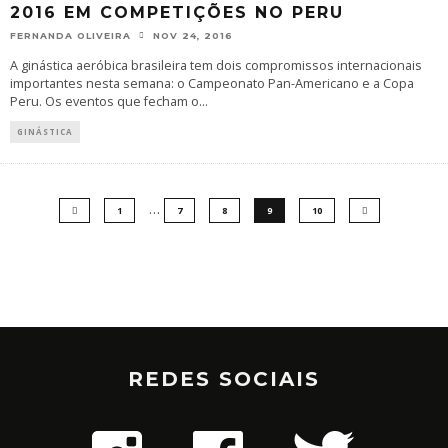
2016 EM COMPETIÇÕES NO PERU
FERNANDA OLIVEIRA
NOV 24, 2016
A ginástica aeróbica brasileira tem dois compromissos internacionais
importantes nesta semana: o Campeonato Pan-Americano e a Copa
Peru. Os eventos que fecham o
...
GINÁSTICA
…
1
7
8
9
10
REDES SOCIAIS