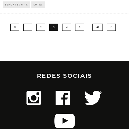
ESPORTES G - L
LUTAS
…
1
2
3
4
5
47
REDES SOCIAIS