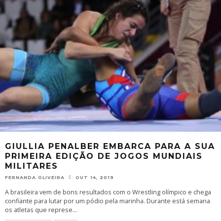
GIULLIA PENALBER EMBARCA PARA A SUA
PRIMEIRA EDIÇÃO DE JOGOS MUNDIAIS
MILITARES
FERNANDA OLIVEIRA
OUT 14, 2019
A brasileira vem de bons resultados com o Wrestling olímpico e chega
confiante para lutar por um pódio pela marinha. Durante está semana
os atletas que represe
...