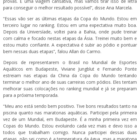
provas. É uma viagem cansativa, mas vamos tirar isso de letra
para conseguir o melhor resultado possível”, disse Ana Marcela.
“Essas vão ser as últimas etapas da Copa do Mundo. Estou em
terceiro lugar no ranking. Estou em uma expectativa muito boa.
Depois da Universíade, voltei para a Bahia, onde pude treinar
com calma e focado nestas etapas da Ásia. Treinei muito bem e
estou muito confiante. A expectativa é subir ao pódio e pontuar
bem nessas duas etapas”, falou Allan do Carmo.
Depois de representarem o Brasil no Mundial de Esportes
Aquáticos em Budapeste, Viviane Jungblut e Fernando Ponte
estreiam nas etapas da China da Copa do Mundo tentando
terminar o melhor ano de suas carreiras com pódios. Eles tentam
melhorar suas colocações no ranking mundial e já se preparam
para a próxima temporada.
“Meu ano está sendo bem positivo. Tive bons resultados tanto na
piscina quanto nas maratonas aquáticas. Participei pela primeira
vez de um Mundial, em Budapeste. É a minha primeira vez em
Copas do Mundo. Estou evoluindo cada vez mais e devo isso a
todos que trabalham comigo. Nunca participei dessas duas
etapas, não sei como é a temperatura da água, mas a maratona