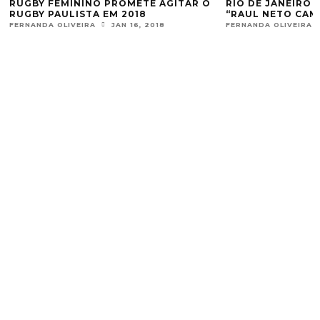
AGITAR O
RIO DE JANEIRO RECEBERÁ O PRIMEIRO
TIAGO 
“RAUL NETO CAMP”
CAMPEÕ
18
FERNANDA OLIVEIRA
JUL 22, 2017
FERNAND