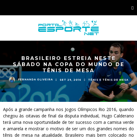
BRASILEIRO ESTREIA NESTE
SÁBADO NA COPA DO MUNDO DE
TÊNIS DE MESA
FERNANDA OLIVEIRA
SET 29, 2016
TÊNIS E TÊNIS DE MESA
Após a grande campanha nos Jogos Olímpicos Rio 2016, quando
chegou às oitavas de final da disputa individual, Hugo Calderano
terá uma nova oportunidade de ter sucesso com a camisa verde
e amarela e mostrar o motivo de ser um dos grandes nomes do
tênis de mesa na atualidade. Brasileiro mais bem colocado no