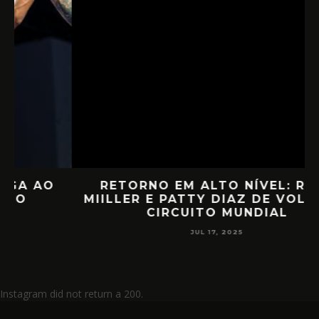
RETORNO EM ALTO NÍVEL: RAFA
D
MIILLER E PATTY DIAZ DE VOLTA AO
CIRCUITO MUNDIAL
JUL 17, 2025
Instagram did not return a 200.