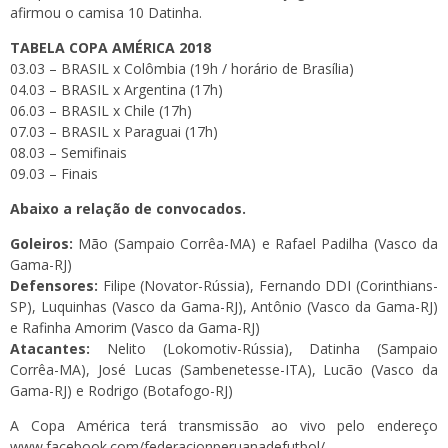
afirmou o camisa 10 Datinha.
TABELA COPA AMÉRICA 2018
03.03 – BRASIL x Colômbia (19h / horário de Brasília)
04.03 – BRASIL x Argentina (17h)
06.03 – BRASIL x Chile (17h)
07.03 – BRASIL x Paraguai (17h)
08.03 – Semifinais
09.03 – Finais
Abaixo a relação de convocados.
Goleiros:
Mão (Sampaio Corrêa-MA) e Rafael Padilha (Vasco da
Gama-RJ)
Defensores:
Filipe (Novator-Rússia), Fernando DDI (Corinthians-
SP), Luquinhas (Vasco da Gama-RJ), Antônio (Vasco da Gama-RJ)
e Rafinha Amorim (Vasco da Gama-RJ)
Atacantes:
Nelito (Lokomotiv-Rússia), Datinha (Sampaio
Corrêa-MA), José Lucas (Sambenetesse-ITA), Lucão (Vasco da
Gama-RJ) e Rodrigo (Botafogo-RJ)
A Copa América terá transmissão ao vivo pelo endereço
www.facebook.com/federacionperuanadefutbol/.