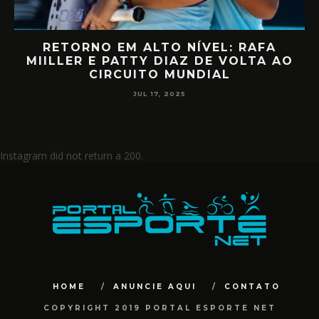
RETORNO EM ALTO NÍVEL: RAFA
D
MIILLER E PATTY DIAZ DE VOLTA AO
CIRCUITO MUNDIAL
JUL 17, 2025
Instagram did not return a 200.
HOME
ANUNCIE AQUI
CONTATO
COPYRIGHT 2019 PORTAL ESPORTE NET