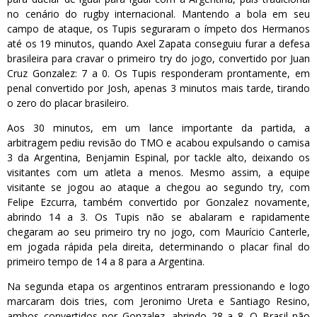
no cenário do rugby internacional. Mantendo a bola em seu
campo de ataque, os Tupis seguraram o ímpeto dos Hermanos
até os 19 minutos, quando Axel Zapata conseguiu furar a defesa
brasileira para cravar o primeiro try do jogo, convertido por Juan
Cruz Gonzalez: 7 a 0. Os Tupis responderam prontamente, em
penal convertido por Josh, apenas 3 minutos mais tarde, tirando
o zero do placar brasileiro.
Aos 30 minutos, em um lance importante da partida, a
arbitragem pediu revisão do TMO e acabou expulsando o camisa
3 da Argentina, Benjamin Espinal, por tackle alto, deixando os
visitantes com um atleta a menos. Mesmo assim, a equipe
visitante se jogou ao ataque a chegou ao segundo try, com
Felipe Ezcurra, também convertido por Gonzalez novamente,
abrindo 14 a 3. Os Tupis não se abalaram e rapidamente
chegaram ao seu primeiro try no jogo, com Maurício Canterle,
em jogada rápida pela direita, determinando o placar final do
primeiro tempo de 14 a 8 para a Argentina.
Na segunda etapa os argentinos entraram pressionando e logo
marcaram dois tries, com Jeronimo Ureta e Santiago Resino,
ambos convertidos por Gonzalez, abrindo 28 a 8. O Brasil não