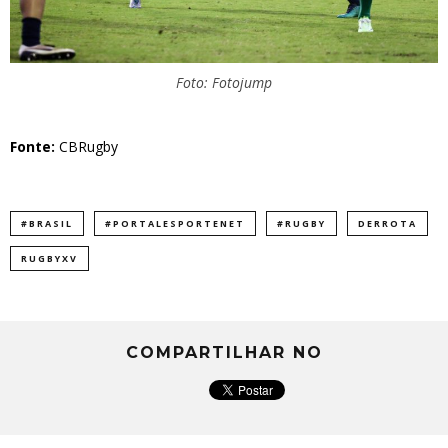
Foto: Fotojump
Fonte:
CBRugby
#BRASIL
#PORTALESPORTENET
#RUGBY
DERROTA
RUGBYXV
COMPARTILHAR NO