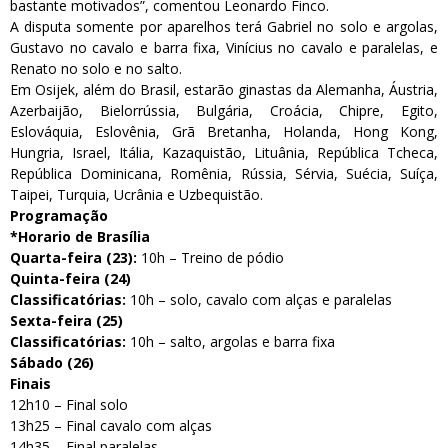
bastante motivados”, comentou Leonardo Finco.
A disputa somente por aparelhos terá Gabriel no solo e argolas,
Gustavo no cavalo e barra fixa, Vinícius no cavalo e paralelas, e
Renato no solo e no salto.
Em Osijek, além do Brasil, estarão ginastas da Alemanha, Áustria,
Azerbaijão, Bielorrússia, Bulgária, Croácia, Chipre, Egito,
Eslováquia, Eslovênia, Grã Bretanha, Holanda, Hong Kong,
Hungria, Israel, Itália, Kazaquistão, Lituânia, República Tcheca,
República Dominicana, Romênia, Rússia, Sérvia, Suécia, Suíça,
Taipei, Turquia, Ucrânia e Uzbequistão.
Programação
*Horario de Brasília
Quarta-feira (23):
10h – Treino de pódio
Quinta-feira (24)
Classificatórias:
10h – solo, cavalo com alças e paralelas
Sexta-feira (25)
Classificatórias:
10h – salto, argolas e barra fixa
Sábado (26)
Finais
12h10 – Final solo
13h25 – Final cavalo com alças
14h35 – Final paralelas