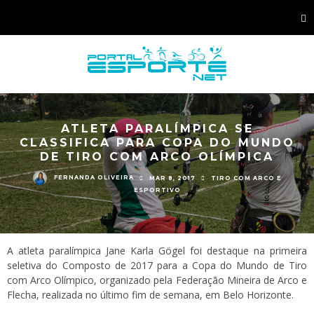
ATLETA PARALÍMPICA SE
CLASSIFICA PARA COPA DO MUNDO
DE TIRO COM ARCO OLÍMPICA
FERNANDA OLIVEIRA
MAR 8, 2017
TIRO COM ARCO E
ESPORTIVO
A atleta paralímpica Jane Karla Gögel foi destaque na primeira
seletiva do Composto de 2017 para a Copa do Mundo de Tiro
com Arco Olímpico, organizado pela Federação Mineira de Arco e
Flecha, realizada no último fim de semana, em Belo Horizonte.