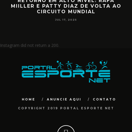
RETORNO EM ALTO NÍVEL: RAFA
D
MIILLER E PATTY DIAZ DE VOLTA AO
CIRCUITO MUNDIAL
JUL 17, 2025
Instagram did not return a 200.
HOME
ANUNCIE AQUI
CONTATO
COPYRIGHT 2019 PORTAL ESPORTE NET